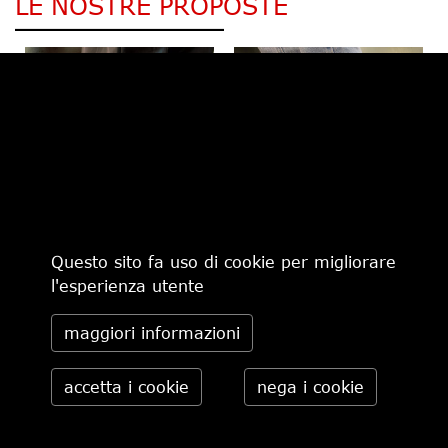
LE NOSTRE PROPOSTE
€ 165,00
-30%
€ 115,50
€ 370,00
Questo sito fa uso di cookie per migliorare
l'esperienza utente
maggiori informazioni
CHI SIAMO
MODALITÀ DI PAGAMENTO
IL NEGOZIO
CONDIZIONI DI VENDITA
CONTATTI
SPEDIZIONI IN ITALIA
PRIVACY
ORDINI TELEFONICI