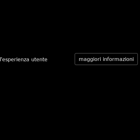
maggiori informazioni
l'esperienza utente
€ 298,00
-30%
€ 208,60
Daniele Pasini
via Pietro Minghelli 10, 41058 Vignola (MO) - Italia
tel. 059.776650
mail info@danielepasini.com
P.IVA 02622630362