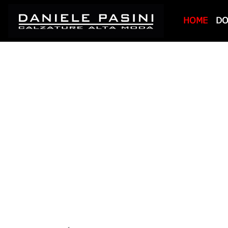
HOME
D