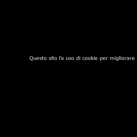
Questo sito fa uso di cookie per migliorare 
€ 370,00
CHI SIAMO
IL NEGOZIO
CONTATTI
PRIVACY