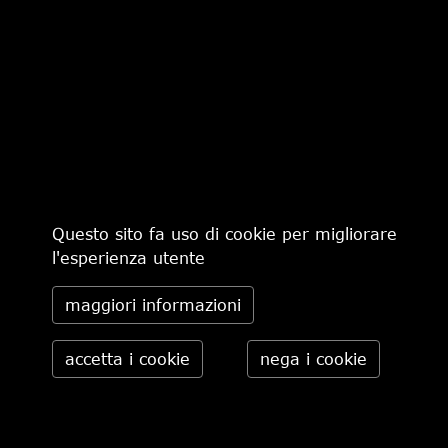
CERBERO
€ 250,00
-30%
€ 175,00
Questo sito fa uso di cookie per migliorare
l'esperienza utente
maggiori informazioni
pagina 1 di 1
CHI SIAMO
MODALITÀ DI PAGAMENTO
IL NEGOZIO
CONDIZIONI DI VENDITA