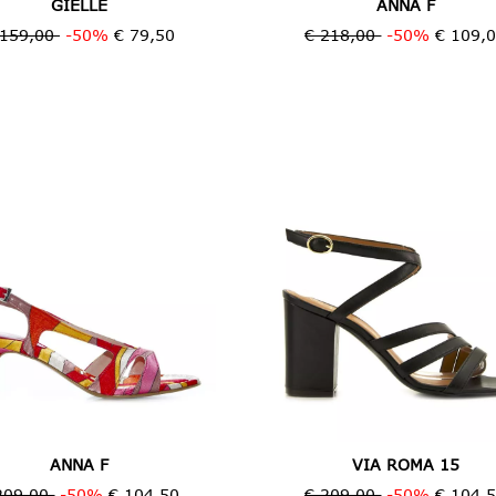
GIELLE
ANNA F
 159,00
-50%
€ 79,50
€ 218,00
-50%
€ 109,
ANNA F
VIA ROMA 15
209,00
-50%
€ 104,50
€ 209,00
-50%
€ 104,