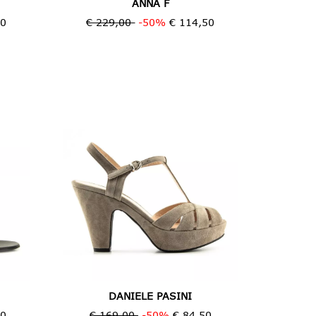
ANNA F
00
€ 229,00
-50%
€ 114,50
DANIELE PASINI
50
€ 169,00
-50%
€ 84,50