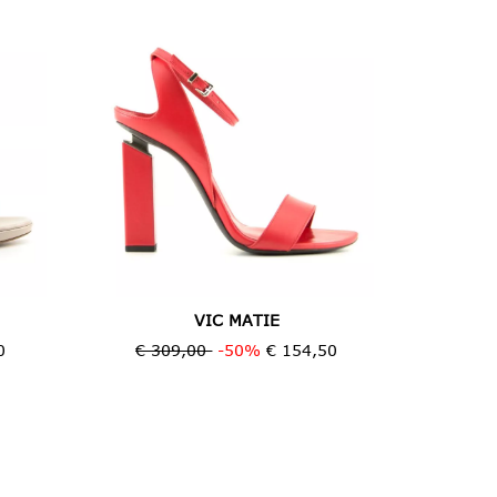
VIC MATIE
0
€ 309,00
-50%
€ 154,50