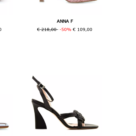
ANNA F
0
€ 218,00
-50%
€ 109,00