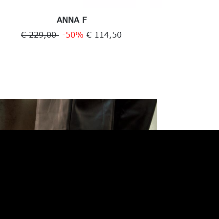
ANNA F
G
€ 229,00
-50%
€ 114,50
€ 2