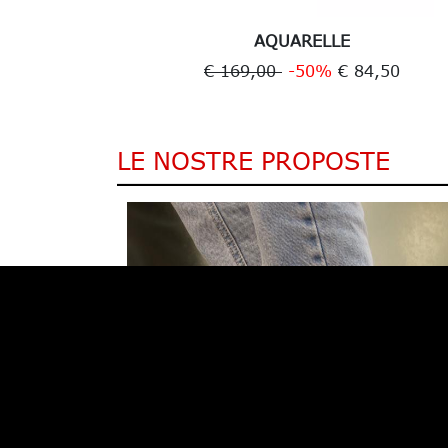
AQUARELLE
9,50
€ 169,00
-50%
€ 84,50
LE NOSTRE PROPOSTE