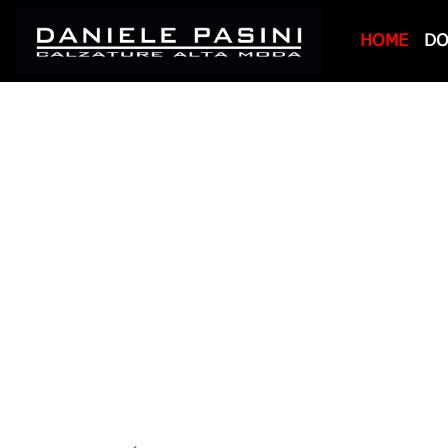
HOME
D