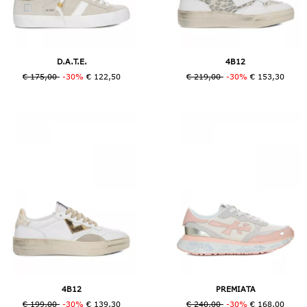
D.A.T.E.
4B12
€ 175,00
-30%
€ 122,50
€ 219,00
-30%
€ 153,30
4B12
PREMIATA
€ 199,00
-30%
€ 139,30
€ 240,00
-30%
€ 168,00