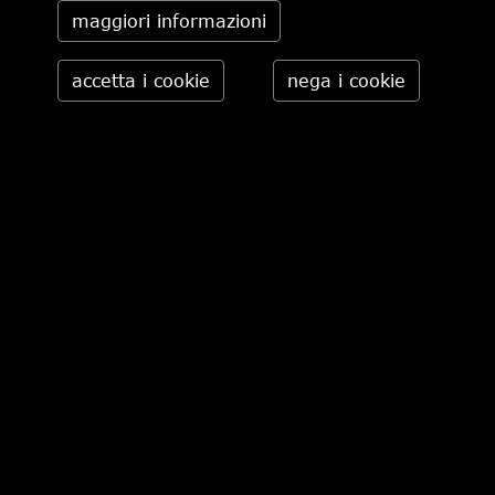
maggiori informazioni
PHILIPPE MODEL
PHILIPPE MODEL
€ 320,00
€ 320,00
pagina 1 di 2