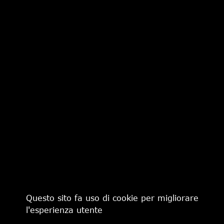
PHILIPPE MODEL
PHILIPPE MODEL
€ 320,00
€ 320,00
PHILIPPE MODEL
PHILIPPE MODEL
€ 340,00
€ 320,00
Questo sito fa uso di cookie per migliorare
l'esperienza utente