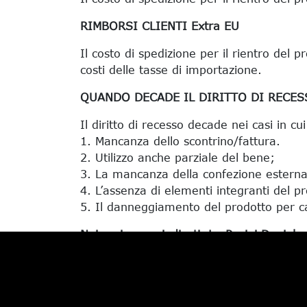
RIMBORSI CLIENTI Extra EU
Il costo di spedizione per il rientro del 
costi delle tasse di importazione.
QUANDO DECADE IL DIRITTO DI RECES
Il diritto di recesso decade nei casi in cu
1. Mancanza dello scontrino/fattura.
2. Utilizzo anche parziale del bene;
3. La mancanza della confezione esterna 
4. L’assenza di elementi integranti del p
5. Il danneggiamento del prodotto per ca
Nei casi sopra indicati, La Pasini Daniele
spedizione.
Nell’eventualità che il Cliente riceva merc
di seguire le stesse istruzioni sopra ripor