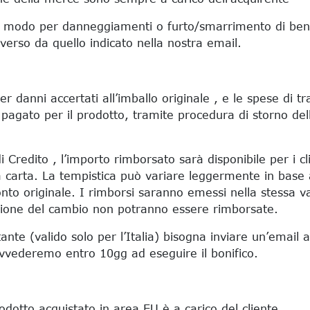
 modo per danneggiamenti o furto/smarrimento di beni r
iverso da quello indicato nella nostra email.
er danni accertati all’imballo originale , e le spese di t
à pagato per il prodotto, tramite procedura di storno del
i Credito , l’importo rimborsato sarà disponibile per i c
la carta. La tempistica può variare leggermente in base a
conto originale. I rimborsi saranno emessi nella stessa va
azione del cambio non potranno essere rimborsate.
tante (valido solo per l’Italia) bisogna inviare un’email
rovvederemo entro 10gg ad eseguire il bonifico.
rodotto acquistato in area EU è a carico del cliente .