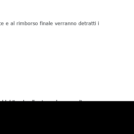
te e al rimborso finale verranno detratti i
addebitando allo stesso le spese di
a parte della Pasini Daniele, è richiesto
 prove fotografiche prima di autorizzare