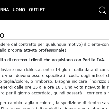
ONNA
UOMO
OUTLET
SO
ecedere dal contratto per qualunque motivo) il cliente-c
alla propria attività professionale).
to di recesso i clienti che acquistano con Partita IVA.
e inviare una richiesta, entro 14 giorni dalla data di con
e-mail devono essere specificati i codici degli articoli c
aglia/colore, o rimborso. Bisogna indicare l’indirizzo d
venerdì dalle ore 15 alle ore 18 . Una volta ricevuta la r
ro per il giorno accordato, quindi passerà il corriere a ri
o per cambio taglia o colore , la spedizione di rientro sa
’Italia per acquisti di prodotti di importo non inferiore 