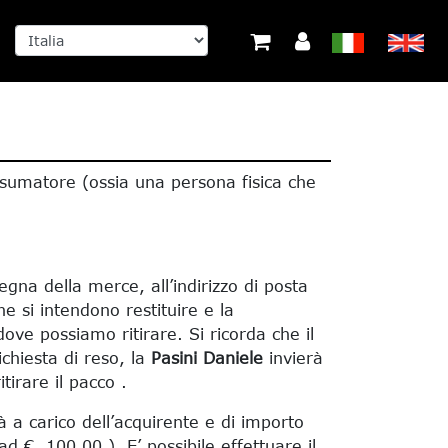
onsumatore (ossia una persona fisica che
segna della merce, all’indirizzo di posta
he si intendono restituire e la
ove possiamo ritirare. Si ricorda che il
ichiesta di reso, la
Pasini Daniele
invierà
tirare il pacco .
rà a carico dell’acquirente e di importo
ad €. 100,00 ). E’ possibile effettuare il