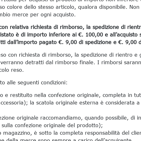
o colore dello stesso articolo, qualora disponibile. Non
ambio merce per ogni acquisto.
relativa richiesta di rimborso, la spedizione di rientr
istato è di importo inferiore ai €. 100,00 e all’acquisto 
ti dall’importo pagato €. 9,00 di spedizione e €. 9,00 d
 reso con richiesta di rimborso, la spedizione di rientro e
i verranno detratti dal rimborso finale. I rimborsi sar
icolo reso.
to alle seguenti condizioni:
o e restituito nella confezione originale, completa in t
ssoria); la scatola originale esterna è considerata a tu
ezione originale raccomandiamo, quando possibile, di ins
i sulla confezione originale del prodotto);
ro magazzino, è sotto la completa responsabilità del clie
one della merce sono sempre a carico dell’acquirente