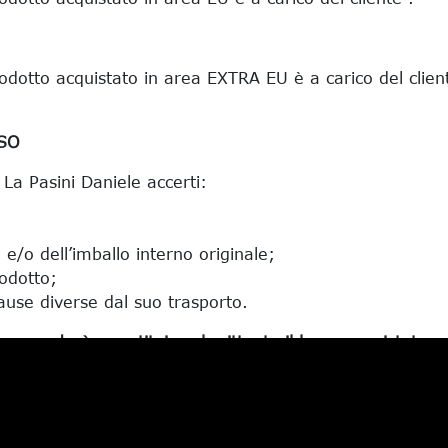
prodotto acquistato in area EXTRA EU è a carico del clien
SO
i La Pasini Daniele accerti:
e/o dell’imballo interno originale;
rodotto;
use diverse dal suo trasporto.
 provvederà a restituire al mittente il bene acquistato, 
e difettosa, o che si verifichino errori nelle spedizioni d
tate. La Pasini Daniele si riserva il diritto di richiedere