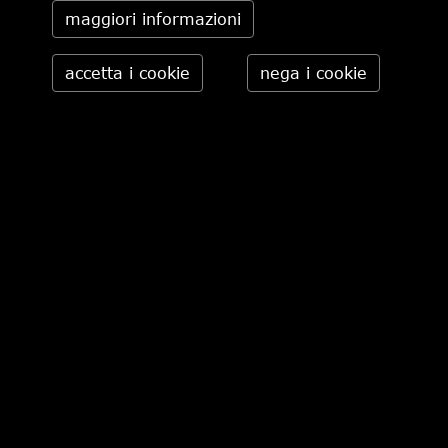
maggiori informazioni
ORCIANI
ORCIANI
€ 189,00
€ 189,00
pagina 1 di 4