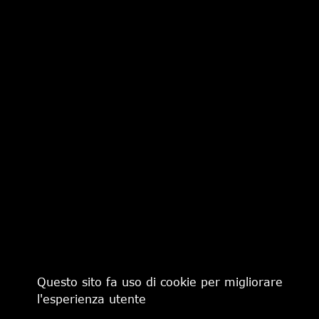
ORCIANI
ORCIANI
€ 145,00
€ 169,00
ORCIANI
ORCIANI
€ 169,00
€ 168,00
Questo sito fa uso di cookie per migliorare
l'esperienza utente