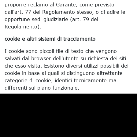
proporre reclamo al Garante, come previsto
dall'art. 77 del Regolamento stesso, o di adire le
opportune sedi giudiziarie (art. 79 del
Regolamento).
cookie e altri sistemi di tracciamento
I cookie sono piccoli file di testo che vengono
salvati dal browser dell'utente su richiesta dei siti
che esso visita. Esistono diversi utilizzi possibili dei
cookie in base ai quali si distinguono altrettante
categorie di cookie, identici tecnicamente ma
differenti sul piano funzionale.
cookie analitici di terze parti
Questo sito fa uso di cookie di terze parti per
analizzare il traffico e migliorare l'esperienza degli
utenti; i dati acquisiti in tale maniera non vengono
utilizzati per finalità diverse da quelle dichiarate.