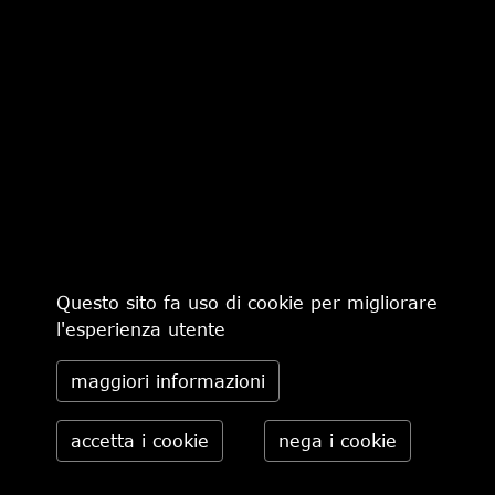
I cookie elencati di seguito non contengono
informazioni identificative; poiché tali cookie non
possono condurre all'identificazione dell'utente, in
quanto sono state adottate le necessarie misure
tecniche di anonimizzazione dei dati, la normativa
vigente non richiede l'esplicito consenso dell'utente
per il loro utilizzo. Poiché questi cookie sono gestiti
direttamente dai soggetti terzi, si rimanda alle loro
rispettive informative riportate nel seguente
elenco:
Questo sito fa uso di cookie per migliorare
Google Analytics utilizzato per analisi statistica
l'esperienza utente
di utilizzo del sito da parte dei visitatori e
monitoraggio del funzionamento del sito, link
maggiori informazioni
all'informativa
http://www.google.it/intl/it/policies/privacy/,
conservazione dei dati per due anni
cookie di profilazione e sistemi di tracciamento