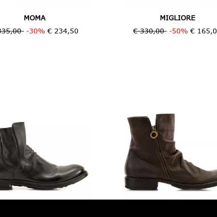
MOMA
MIGLIORE
335,00
-30%
€ 234,50
€ 330,00
-50%
€ 165,