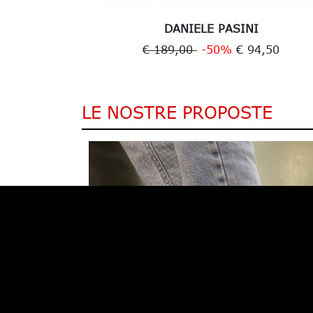
ER
DANIELE PASINI
9,00
€ 189,00
-50%
€ 94,50
LE NOSTRE PROPOSTE