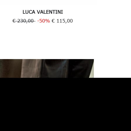
LUCA VALENTINI
€ 230,00
-50%
€ 115,00
€ 2