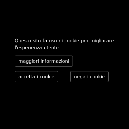
€ 165,00
-30%
€ 115,50
€ 370,00
Questo sito fa uso di cookie per migliorare
l'esperienza utente
maggiori informazioni
CHI SIAMO
MODALITÀ DI PAGAMENTO
IL NEGOZIO
CONDIZIONI DI VENDITA
CONTATTI
SPEDIZIONI IN ITALIA
PRIVACY
ORDINI TELEFONICI
RESI
Daniele Pasini via Pietro Minghelli 10, 41058 Vignola (MO) -
Italia tel. 059.776650 — info@danielepasini.com P.IVA
02622630362