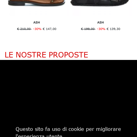
ASH
ASH
€ 210,00
-30%
€ 147,00
€ 199,00
-30%
€ 139,30
LE NOSTRE PROPOSTE
Questo sito fa uso di cookie per migliorare
€ 165,00
-30%
€ 115,50
€ 370,00
l'esperienza utente