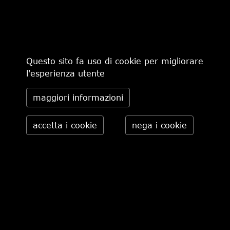
€ 165,00
-30%
€ 115,50
€ 370,00
Questo sito fa uso di cookie per migliorare
l'esperienza utente
maggiori informazioni
CHI SIAMO
MODALITÀ DI PAGAMENTO
IL NEGOZIO
CONDIZIONI DI VENDITA
CONTATTI
SPEDIZIONI IN ITALIA
PRIVACY
ORDINI TELEFONICI
RESI
Daniele Pasini via Pietro Minghelli 10, 41058 Vignola (MO) -
Italia tel. 059.776650 — info@danielepasini.com P.IVA
02622630362