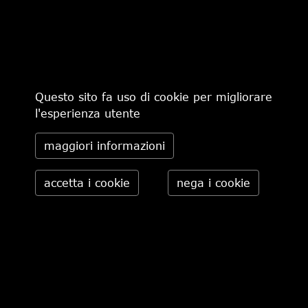
€ 165,00
-30%
€ 115,50
€ 370,00
Questo sito fa uso di cookie per migliorare
l'esperienza utente
maggiori informazioni
CHI SIAMO
MODALITÀ DI PAGAMENTO
IL NEGOZIO
CONDIZIONI DI VENDITA
CONTATTI
SPEDIZIONI IN ITALIA
PRIVACY
ORDINI TELEFONICI
RESI
Daniele Pasini via Pietro Minghelli 10, 41058 Vignola (MO) -
Italia tel. 059.776650 — info@danielepasini.com P.IVA
02622630362