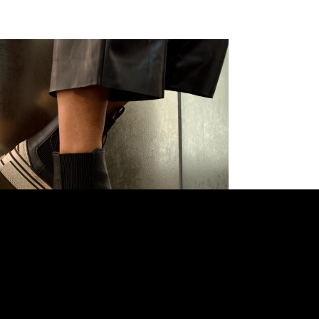
€ 165,00
-30%
€ 115,50