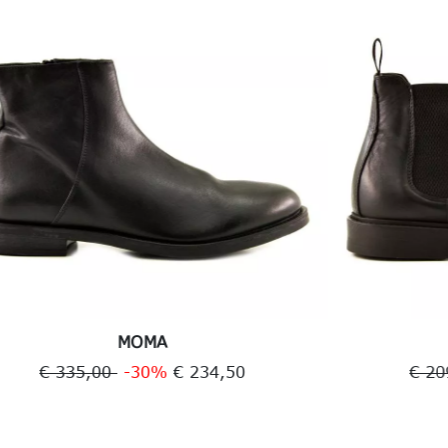
FLLI RENNELLA
€ 209,00
-30%
€ 146,30