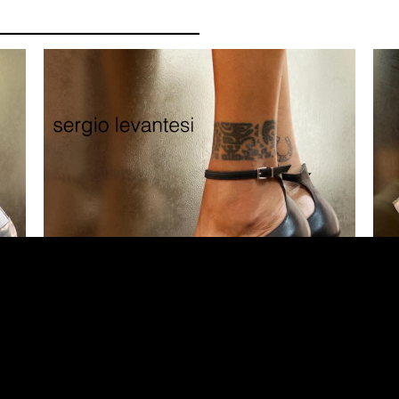
€ 298,00
-30%
€ 208,60