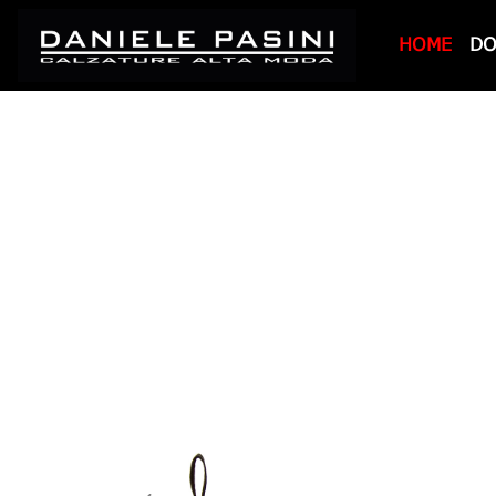
HOME
D