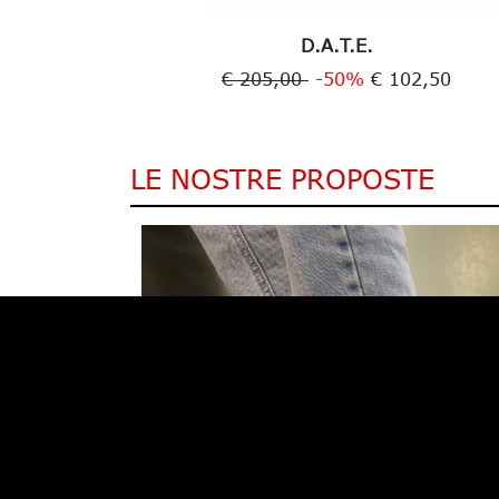
D.A.T.E.
9,50
€ 205,00
-50%
€ 102,50
LE NOSTRE PROPOSTE