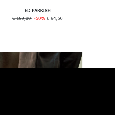
ED PARRISH
€ 189,00
-50%
€ 94,50
€ 1