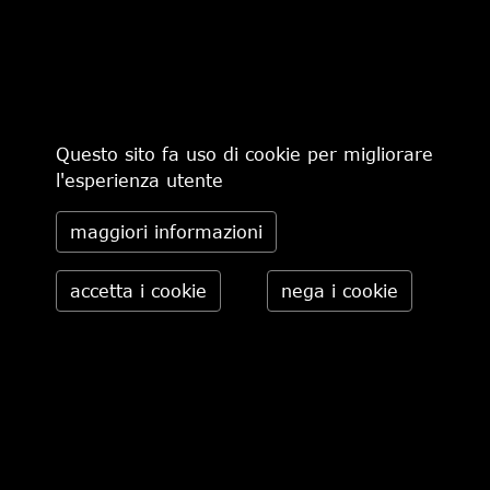
€ 165,00
-30%
€ 115,50
€ 370,00
Questo sito fa uso di cookie per migliorare
l'esperienza utente
maggiori informazioni
CHI SIAMO
MODALITÀ DI PAGAMENTO
IL NEGOZIO
CONDIZIONI DI VENDITA
CONTATTI
SPEDIZIONI IN ITALIA
PRIVACY
ORDINI TELEFONICI
RESI
Daniele Pasini via Pietro Minghelli 10, 41058 Vignola (MO) -
Italia tel. 059.776650 — info@danielepasini.com P.IVA
02622630362