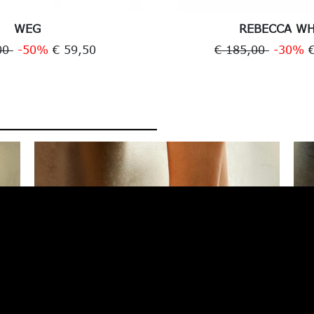
WEG
REBECCA WH
00
-50%
€ 59,50
€ 185,00
-30%