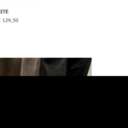
ITE
€ 129,50