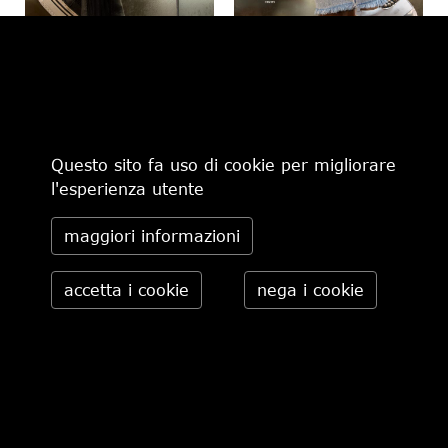
€ 165,00
-30%
€ 115,50
€ 370,00
Questo sito fa uso di cookie per migliorare
l'esperienza utente
maggiori informazioni
CHI SIAMO
MODALITÀ DI PAGAMENTO
IL NEGOZIO
CONDIZIONI DI VENDITA
CONTATTI
SPEDIZIONI IN ITALIA
PRIVACY
ORDINI TELEFONICI
RESI
Daniele Pasini via Pietro Minghelli 10, 41058 Vignola (MO) -
Italia tel. 059.776650 — info@danielepasini.com P.IVA
02622630362