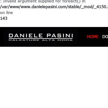
: Invalid argument supplied for foreach() in
/var/www/www.danielepasini.com/stable/_mod/_4150.p
on line
143
HOME
D