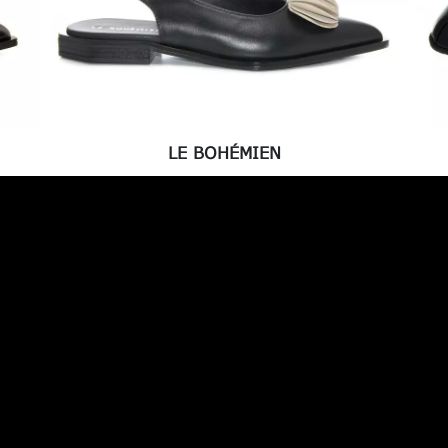
LE BOHÉMIEN
€ 198,00
-30%
€ 138,60