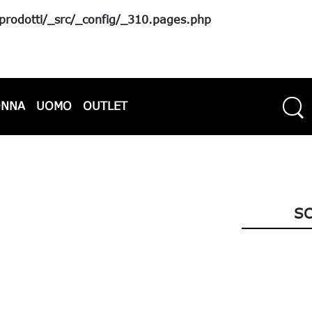
rodotti/_src/_config/_310.pages.php
ONNA
UOMO
OUTLET
SC