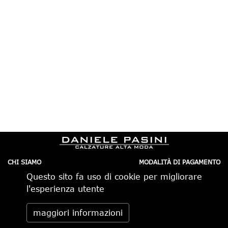
CHI SIAMO
MODALITÀ DI PAGAMENTO
IL NEGOZIO
CONDIZIONI DI VENDITA
Questo sito fa uso di cookie per migliorare
CONTATTI
SPEDIZIONI IN ITALIA
PRIVACY
ORDINI TELEFONICI
l'esperienza utente
RESI
Daniele Pasini via Pietro Minghelli 10, 41058 Vignola (MO) -
maggiori informazioni
Italia tel. 059.776650 — info@danielepasini.com P.IVA