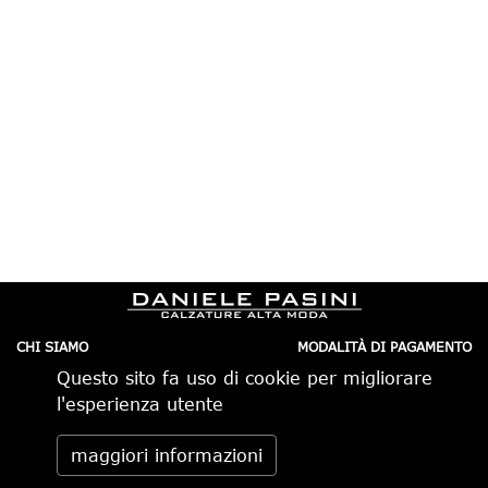
CHI SIAMO
MODALITÀ DI PAGAMENTO
IL NEGOZIO
CONDIZIONI DI VENDITA
Questo sito fa uso di cookie per migliorare
CONTATTI
SPEDIZIONI IN ITALIA
PRIVACY
ORDINI TELEFONICI
l'esperienza utente
RESI
Daniele Pasini via Pietro Minghelli 10, 41058 Vignola (MO) -
maggiori informazioni
Italia tel. 059.776650 — info@danielepasini.com P.IVA