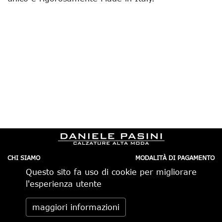
CHI SIAMO
MODALITÀ DI PAGAMENTO
IL NEGOZIO
CONDIZIONI DI VENDITA
Questo sito fa uso di cookie per migliorare
CONTATTI
SPEDIZIONI IN ITALIA
PRIVACY
ORDINI TELEFONICI
l'esperienza utente
RESI
Daniele Pasini via Pietro Minghelli 10, 41058 Vignola (MO) -
maggiori informazioni
Italia tel. 059.776650 — info@danielepasini.com P.IVA