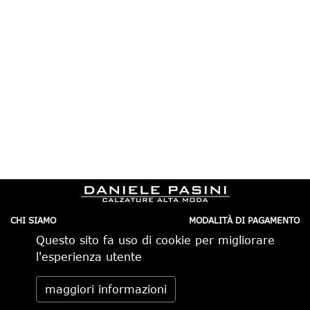
CHI SIAMO
MODALITÀ DI PAGAMENTO
IL NEGOZIO
CONDIZIONI DI VENDITA
Questo sito fa uso di cookie per migliorare
CONTATTI
SPEDIZIONI IN ITALIA
PRIVACY
ORDINI TELEFONICI
l'esperienza utente
RESI
Daniele Pasini via Pietro Minghelli 10, 41058 Vignola (MO) -
maggiori informazioni
Italia tel. 059.776650 — info@danielepasini.com P.IVA