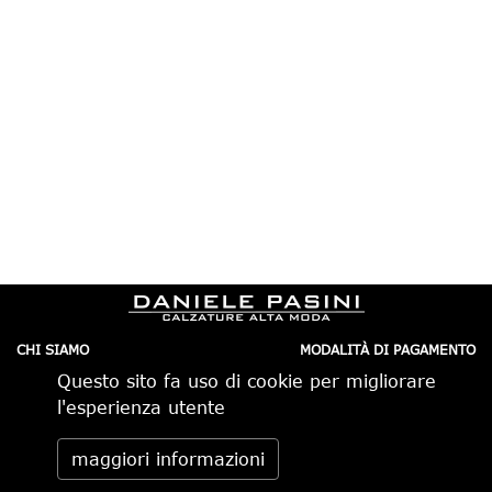
CHI SIAMO
MODALITÀ DI PAGAMENTO
IL NEGOZIO
CONDIZIONI DI VENDITA
Questo sito fa uso di cookie per migliorare
CONTATTI
SPEDIZIONI IN ITALIA
PRIVACY
ORDINI TELEFONICI
l'esperienza utente
RESI
Daniele Pasini via Pietro Minghelli 10, 41058 Vignola (MO) -
maggiori informazioni
Italia tel. 059.776650 — info@danielepasini.com P.IVA