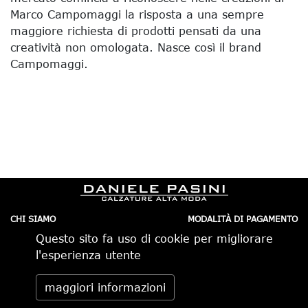
Marco Campomaggi la risposta a una sempre
maggiore richiesta di prodotti pensati da una
creatività non omologata. Nasce così il brand
Campomaggi.
CHI SIAMO
MODALITÀ DI PAGAMENTO
IL NEGOZIO
CONDIZIONI DI VENDITA
Questo sito fa uso di cookie per migliorare
CONTATTI
SPEDIZIONI IN ITALIA
PRIVACY
ORDINI TELEFONICI
l'esperienza utente
RESI
Daniele Pasini via Pietro Minghelli 10, 41058 Vignola (MO) -
maggiori informazioni
Italia tel. 059.776650 — info@danielepasini.com P.IVA