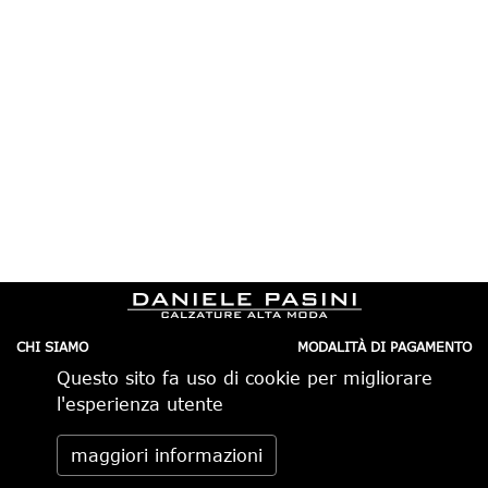
CHI SIAMO
MODALITÀ DI PAGAMENTO
IL NEGOZIO
CONDIZIONI DI VENDITA
Questo sito fa uso di cookie per migliorare
CONTATTI
SPEDIZIONI IN ITALIA
PRIVACY
ORDINI TELEFONICI
l'esperienza utente
RESI
Daniele Pasini via Pietro Minghelli 10, 41058 Vignola (MO) -
maggiori informazioni
Italia tel. 059.776650 — info@danielepasini.com P.IVA