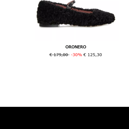
ORONERO
€ 179,00
-30%
€ 125,30