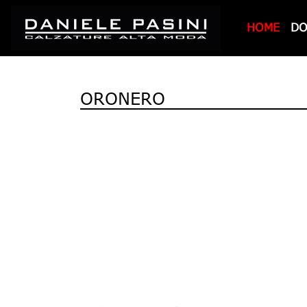
HOME
D
ORONERO