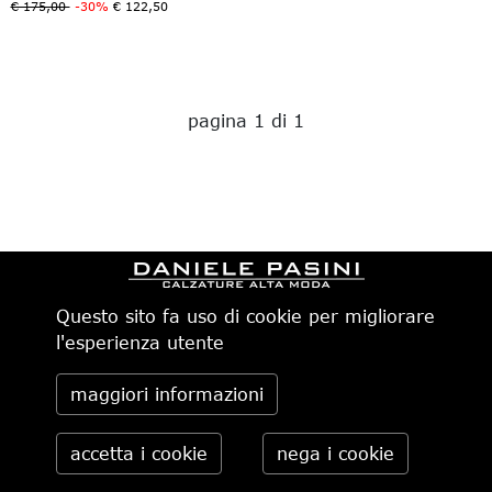
€ 175,00
-30%
€ 122,50
pagina 1 di 1
Questo sito fa uso di cookie per migliorare
CHI SIAMO
MODALITÀ DI PAGAMENTO
IL NEGOZIO
CONDIZIONI DI VENDITA
l'esperienza utente
CONTATTI
SPEDIZIONI IN ITALIA
PRIVACY
ORDINI TELEFONICI
RESI
maggiori informazioni
Daniele Pasini via Pietro Minghelli 10, 41058 Vignola (MO) -
Italia tel. 059.776650 — info@danielepasini.com P.IVA
02622630362